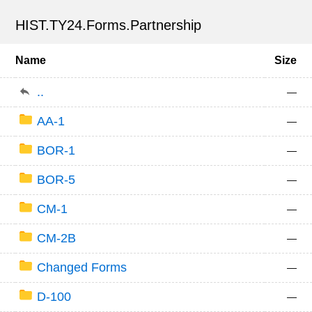
HIST.TY24.Forms.Partnership
Name
Size
..
—
AA-1
—
BOR-1
—
BOR-5
—
CM-1
—
CM-2B
—
Changed Forms
—
D-100
—